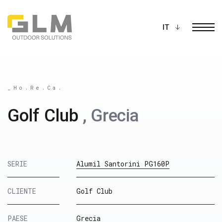
Ope
COSTRUISCI LA TUA
PERGOLA
_Ho.Re.Ca.
Golf Club
, Grecia
SERIE
Alumil Santorini PG160P
CLIENTE
Golf Club
PAESE
Grecia