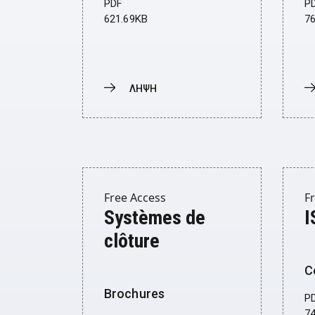
PDF
P
621.69KB
7
ΛΗΨΗ
Donwload
D
Free Access
F
Systèmes de
I
clôture
C
Brochures
P
7