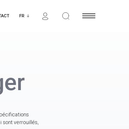
TACT
Open Menu
ger
pécifications
 sont verrouillés,