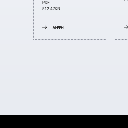
PDF
812.47KB
ΛΗΨΗ
Donwload
D