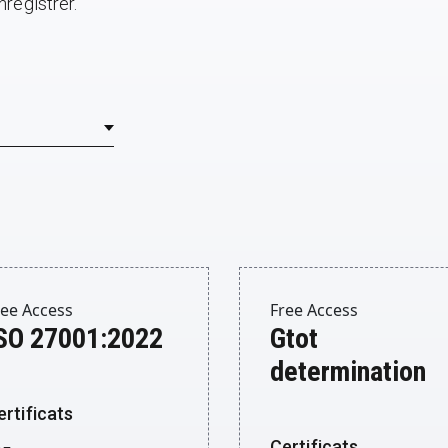
registrer.
ree Access
Free Access
SO 27001:2022
Gtot
determination
ertificats
Certificats