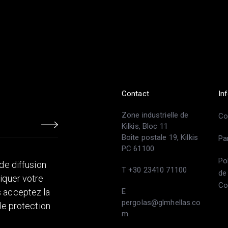
Contact
In
Zone industrielle de
Co
Kilkis, Bloc 11
Boîte postale 19, Kilkis
Pa
PC 61100
Po
 de diffusion
T +30 23410 71100
de
diquer votre
Co
s acceptez la
E
pergolas@glmhellas.co
 de protection
m