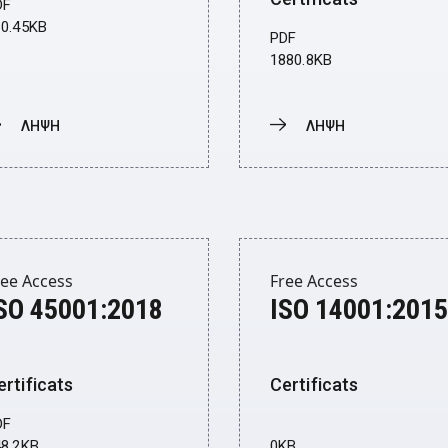
DF
60.45KB
PDF
1880.8KB
ΛΗΨΗ
ΛΗΨΗ
onwload
Donwload
ree Access
Free Access
SO 45001:2018
ISO 14001:2015
ertificats
Certificats
DF
48.2KB
0KB