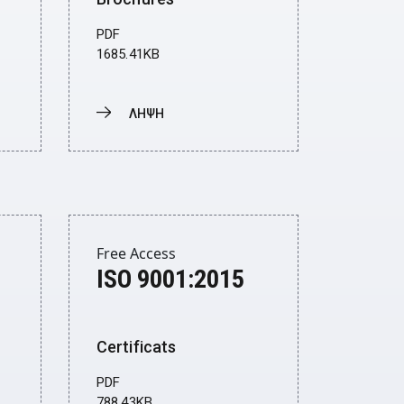
PDF
1685.41KB
ΛΗΨΗ
Donwload
Free Access
ISO 9001:2015
Certificats
PDF
788.43KB