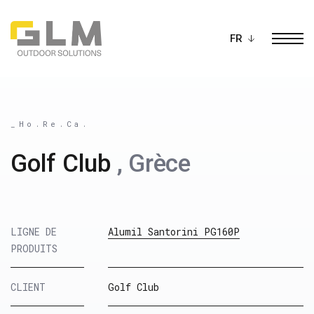
Ope
CRÉEZ VOTRE PROPRE
PERGOLA
_Ho.Re.Ca.
Golf Club
, Grèce
LIGNE DE
Alumil Santorini PG160P
PRODUITS
CLIENT
Golf Club