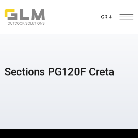
Ope
ΔΗΜΙΟΥΡΓΗΣΤΕ ΤΗΝ ΔΙΚΗ ΣΑΣ
ΠΕΡΓΚΟΛΑ
_
Sections PG120F Creta