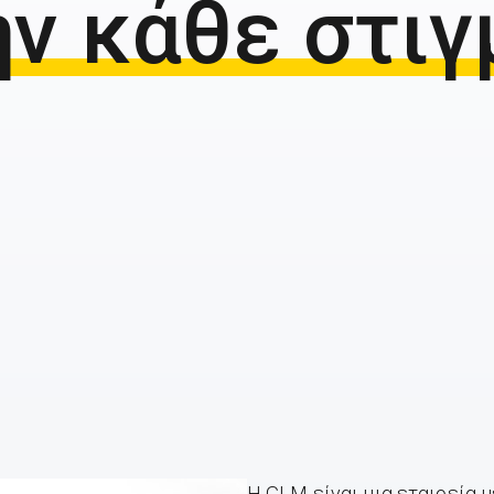
ην κάθε στιγ
H GLM είναι μια εταιρεία μ