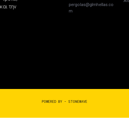
Απ
pergolas@glmhellas.co
και την
m
POWERED BY -
STONEWAVE