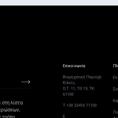
Επικοινωνία
Πλ
Βιομηχανική Περιοχή
Επ
Κιλκίς,
Ο.Τ. 11, ΤΘ 19, ΤΚ
Συ
61100
Κα
 στη λίστα
T +30 23410 71100
μερώσεων,
Πο
 τρόπο,
E