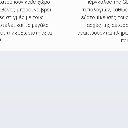
ετατρέπουν κάθε χώρο
πέργκολας της GL
αθένας μπορεί να βρει
τυπολογιών, καθώς
ες στιγμές με τους
εξατομίκευσής τους
οτελεί και το μεγάλο
αρχές της αειφορ
ξει την ξεχωριστή αξία
αναπτύσσονται πληρώ
!
ποι