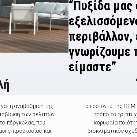
“Πυξίδα μας
εξελισσόμεν
περιβάλλον, 
γνωρίζουμε 
είμαστε”
λή
ίναι η αναβάθμιση της
Τα προϊόντα της GLM 
διαβίωση των πελατών
τρόπο το τρίπτυχ
τα πέργκολας, που
κορυφαία ποιότητ
σης, προστασίας και
βιοκλιματικός σχεδ