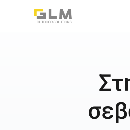
Στ
σεβ