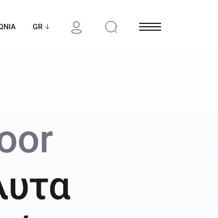
ΩΝΙΑ
Open Menu
oor
λυτα