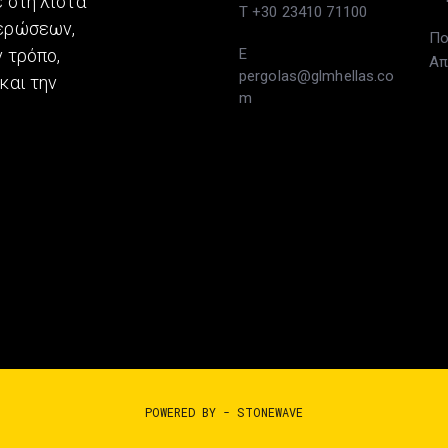
 στη λίστα
T +30 23410 71100
μερώσεων,
Πο
 τρόπο,
E
Απ
pergolas@glmhellas.co
και την
m
POWERED BY -
STONEWAVE