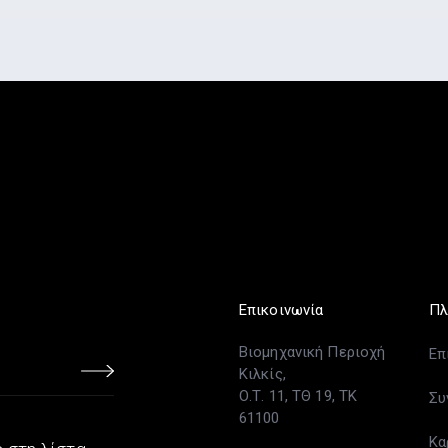
Επικοινωνία
Πλ
Βιομηχανική Περιοχή
Επ
Κιλκίς,
Ο.Τ. 11, ΤΘ 19, ΤΚ
Συ
61100
Κα