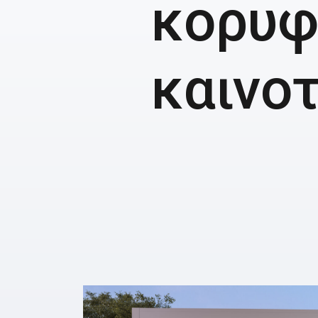
κορυφ
καινο