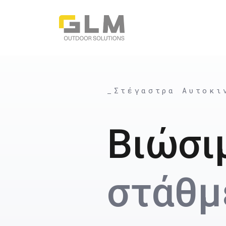
_Στέγαστρα Αυτοκι
Βιώσι
στάθμ