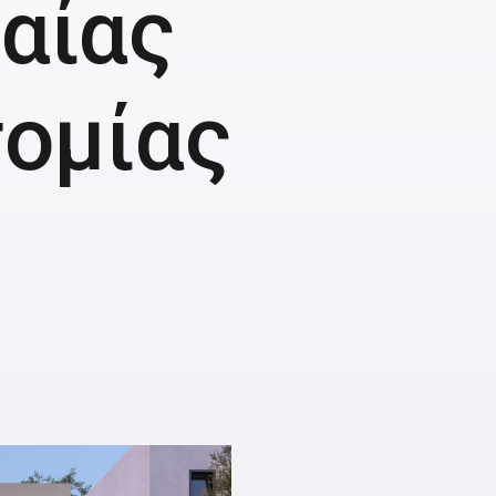
αίας
τομίας