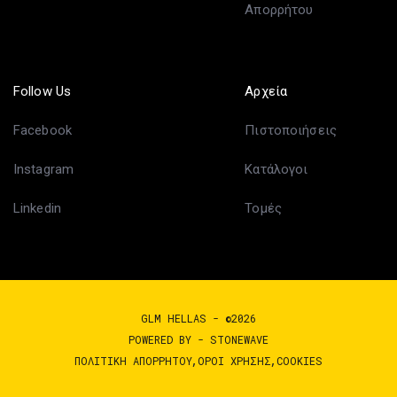
Απορρήτου
Follow Us
Αρχεία
Facebook
Πιστοποιήσεις
Instagram
Κατάλογοι
Linkedin
Τομές
GLM HELLAS - ©2026
POWERED BY -
STONEWAVE
ΠΟΛΙΤΙΚΉ ΑΠΟΡΡΉΤΟΥ
ΌΡΟΙ ΧΡΉΣΗΣ
COOKIES