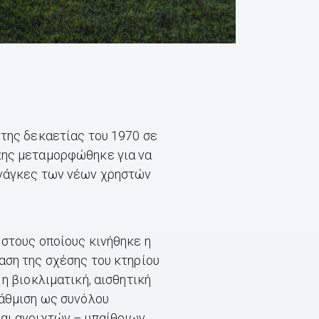
 της δεκαετίας του 1970 σε
κης μεταμορφώθηκε για να
ανάγκες των νέων χρηστών
 στους οποίους κινήθηκε η
αση της σχέσης του κτηρίου
 η βιοκλιματική, αισθητική
βάθμιση ως συνόλου
αι ανοιχτών – υπαίθριων