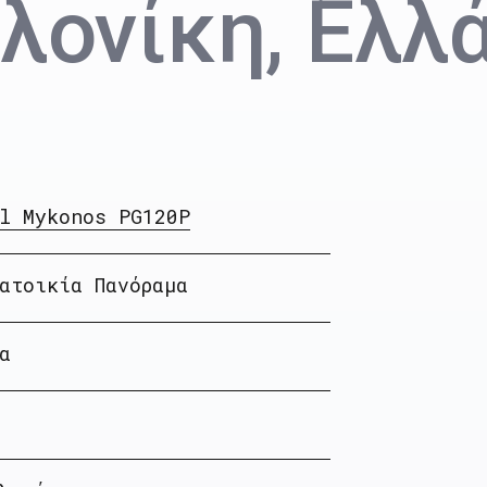
λονίκη, Ελλ
l Mykonos PG120P
ατοικία Πανόραμα
α