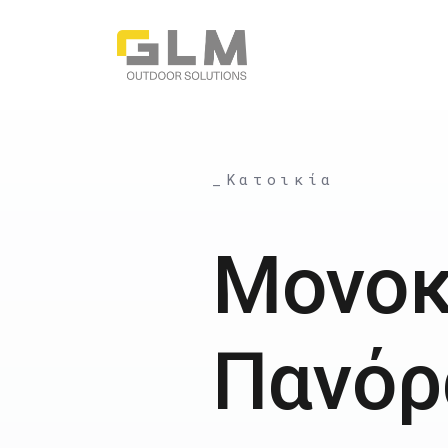
_Κατοικία
Μονοκ
Πανόρ