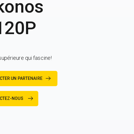
konos
120P
supérieure qui fascine!
CTER UN PARTENAIRE
CTEZ-NOUS