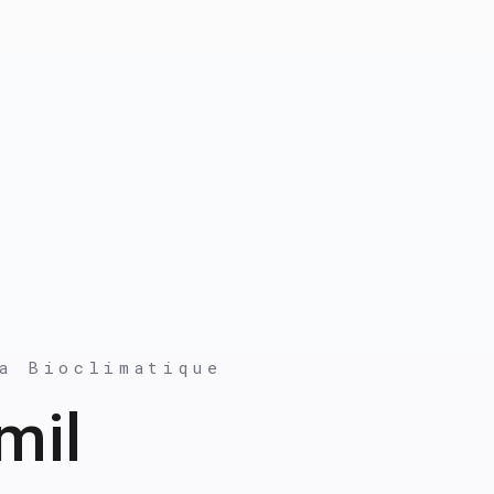
a Βioclimatique
mil