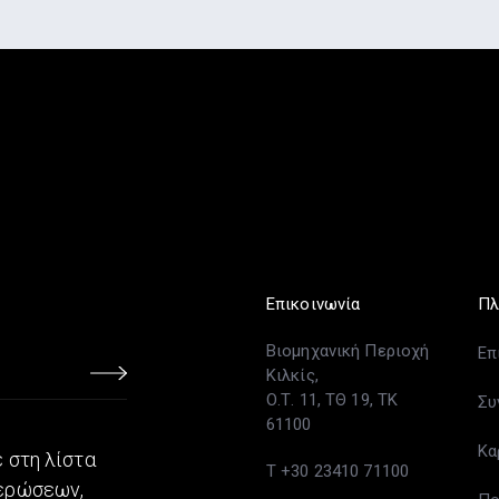
Επικοινωνία
Πλ
Βιομηχανική Περιοχή
Επ
Κιλκίς,
Ο.Τ. 11, ΤΘ 19, ΤΚ
Συ
61100
Κα
 στη λίστα
T +30 23410 71100
μερώσεων,