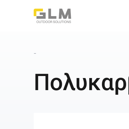
_
Πολυκαρ