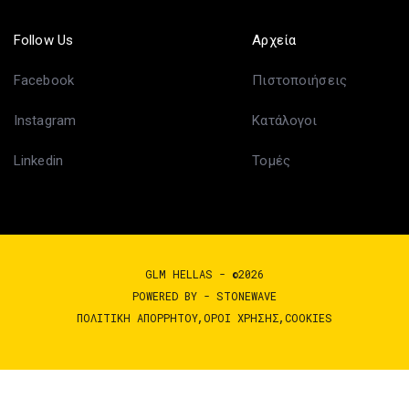
Follow Us
Αρχεία
Facebook
Πιστοποιήσεις
Instagram
Κατάλογοι
Linkedin
Τομές
GLM HELLAS - ©2026
POWERED BY -
STONEWAVE
ΠΟΛΙΤΙΚΉ ΑΠΟΡΡΉΤΟΥ
ΌΡΟΙ ΧΡΉΣΗΣ
COOKIES