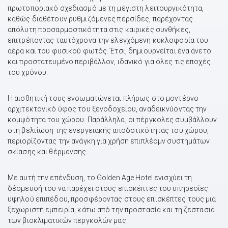
πρωτοποριακό σχεδιασμό με τη μέγιστη λειτουργικότητα,
καθώς διαθέτουν ρυθμιζόμενες περσίδες, παρέχοντας
απόλυτη προσαρμοστικότητα στις καιρικές συνθήκες,
επιτρέποντας ταυτόχρονα την ελεγχόμενη κυκλοφορία του
αέρα και του φυσικού φωτός. Έτσι, δημιουργείται ένα άνετο
και προστατευμένο περιβάλλον, ιδανικό για όλες τις εποχές
του χρόνου.
Η αισθητική τους ενσωματώνεται πλήρως στο μοντέρνο
αρχιτεκτονικό ύφος του ξενοδοχείου, αναδεικνύοντας την
κομψότητα του χώρου. Παράλληλα, οι πέργκολες συμβάλλουν
στη βελτίωση της ενεργειακής αποδοτικότητας του χώρου,
περιορίζοντας την ανάγκη για χρήση επιπλέομν συστημάτων
σκίασης και θέρμανσης.
Με αυτή την επένδυση, το Golden Age Hotel ενισχύει τη
δέσμευσή του να παρέχει στους επισκέπτες του υπηρεσίες
υψηλού επιπέδου, προσφέροντας στους επισκέπτες τους μια
ξεχωριστή εμπειρία, κάτω από την προστασία και τη ζεστασιά
των βιοκλιματικών περγκολών μας.