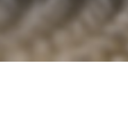
_Βιοκλιματικές Πέργκολες
Alumil Santorini PG160P
Η γοητεία της πολυτέλειας
ΕΠΙΚΟΙΝΩΝΗΣΤΕ ΜΕ ΕΝΑΝ ΣΥΝΕΡΓΑΤΗ