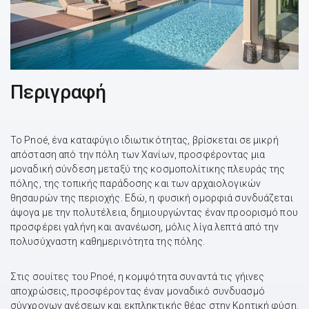
Περιγραφή
Το Pnoé, ένα καταφύγιο ιδιωτικότητας, βρίσκεται σε μικρή
απόσταση από την πόλη των Χανίων, προσφέροντας μια
μοναδική σύνδεση μεταξύ της κοσμοπολίτικης πλευράς της
πόλης, της τοπικής παράδοσης και των αρχαιολογικών
θησαυρών της περιοχής. Εδώ, η φυσική ομορφιά συνδυάζεται
άψογα με την πολυτέλεια, δημιουργώντας έναν προορισμό που
προσφέρει γαλήνη και ανανέωση, μόλις λίγα λεπτά από την
πολυσύχναστη καθημερινότητα της πόλης.
Στις σουίτες του Pnoé, η κομψότητα συναντά τις γήινες
αποχρώσεις, προσφέροντας έναν μοναδικό συνδυασμό
σύγχρονων ανέσεων και εκπληκτικής θέας στην Κρητική φύση.