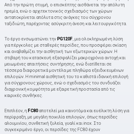
Από την πρώτη στιγμή, ο επισκέπτης αισθάνεται την απόλυτη
ηρεμία, ενώ ο αρχιτεκτονικός σχεδιασμός των χώρων
ανταποκρίνεται απόλυτα στις ανάγκες του σύγχρονου
ταξιδιώτη, παρέχοντας ασύγκριτη άνεση και λειτουργικότητα.
Το έργο ενσωματώνει την
PG120F
, μια ολοκληρωμένη λύση
για πέργκολες με σταθερές περσίδες, που προσφέρει σκίαση
και αναβαθμίζει την αισθητική των εξωτερικών χώρων. Η
στιβαρή του κατασκευή εξασφαλίζει μακροχρόνια αντοχή και
μειωμένες απαιτήσεις συντήρησης, ενώ διατίθεται σε
τέσσερα διαφορετικά μοντέλα με πληθώρα εξειδικευμένων
επιλογών. Η minimal αισθητική του το καθιστά ιδανική επιλογή
για σύγχρονους χώρους, ενώ ο σχεδιασμός του συνδυάζει
διαχρονική κομψότητα με εξαιρετική προστασία από τις
καιρικές συνθήκες.
Επιπλέον, η
FC80
αποτελεί μια καινοτόμα και ευέλικτη λύση για
περίφραξη, με μεγάλη ποικιλία επιλογών, όπως περσίδες
αλουμινίου, συνθετική ξυλεία, γυαλί και inox. Στο
συγκεκριμένο έργο, οι περσίδες της FC80 έχουν