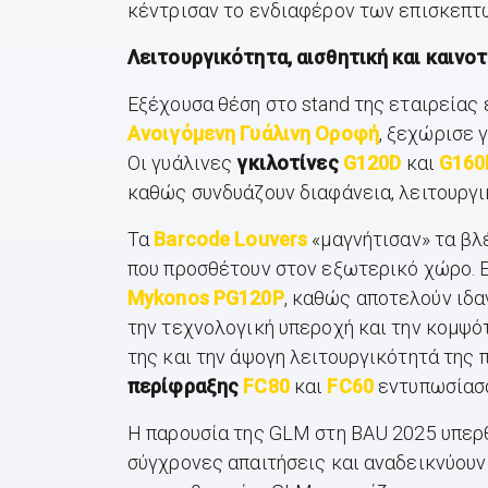
κέντρισαν το ενδιαφέρον των επισκεπτ
Λειτουργικότητα, αισθητική και καινο
Εξέχουσα θέση στο stand της εταιρείας
Ανοιγόμενη Γυάλινη Οροφή
, ξεχώρισε 
Οι γυάλινες
γκιλοτίνες
G120D
και
G160
καθώς συνδυάζουν διαφάνεια, λειτουργ
Τα
Barcode Louvers
«μαγνήτισαν» τα βλέ
που προσθέτουν στον εξωτερικό χώρο. Ε
Mykonos PG120P
, καθώς αποτελούν ιδα
την τεχνολογική υπεροχή και την κομψό
της και την άψογη λειτουργικότητά της
περίφραξης
FC80
και
FC60
εντυπωσίασα
Η παρουσία της GLM στη BAU 2025 υπερθ
σύγχρονες απαιτήσεις και αναδεικνύουν 