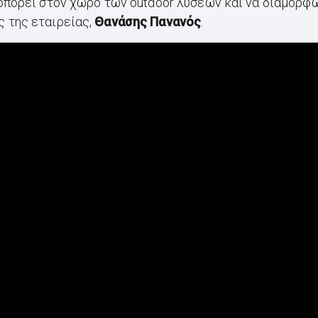
τοπορεί στον χώρο των outdoor λύσεων και να διαμορφ
 της εταιρείας,
Θανάσης Πανανός
.