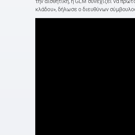
την αισθητική, η GLM συνεχίζει να πρω
κλάδου», δήλωσε ο διευθύνων σύμβουλος