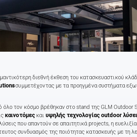
σημαντικότερη διεθνή έκθεση του κατασκευαστικού κλά
utions
συμμετέχοντας με τα προηγμένα συστήματα εξωτ
 όλο τον κόσμο βρέθηκαν στο stand της GLM Outdoor S
ις
καινοτόμες
και
υψηλής τεχνολογίας
outdoor
λύσε
ύσεις που απαντούν σε απαιτητικά projects, η ευελιξί
τευτος συνδυασμός της ποιότητας κατασκευής με τη λει