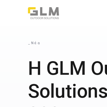
_Νέα
Η GLM O
Solution