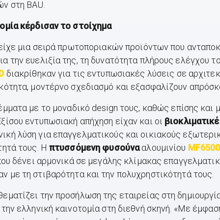
ών στη BAU.
τομία κέρδισαν το στοίχημα
 είχε μια σειρά πρωτοποριακών προϊόντων που ανταποκ
για την ευελιξία της, τη δυνατότητα πλήρους ελέγχου τ
D
διακρίθηκαν για τις εντυπωσιακές λύσεις σε αρχιτ
ικότητα, μοντέρνο σχεδιασμό και εξασφαλίζουν απρόσ
μματα με το μοναδικό design τους, καθώς επίσης και μ
ξίσου εντυπωσιακή απήχηση είχαν και οι
βιοκλιματικέ
νική λύση για επαγγελματικούς και οικιακούς εξωτερι
τητά τους. H
πτυσσόμενη φυσούνα
αλουμινίου
MF650
 που δένει αρμονικά σε μεγάλης κλίμακας επαγγελματι
ν με τη στιβαρότητα και την πολυχρηστικότητά τους.
εματίζει την προσήλωση της εταιρείας στη δημιουργί
την ελληνική καινοτομία στη διεθνή σκηνή. «Με έμφαση