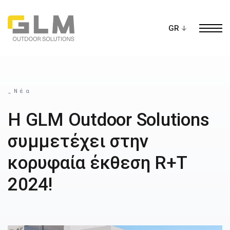
Ope
ΔΗΜΙΟΥΡΓΗΣΤΕ ΤΗΝ ΔΙΚΗ ΣΑΣ
ΠΕΡΓΚΟΛΑ
_Νέα
Η GLM Outdoor Solutions
συμμετέχει στην
κορυφαία έκθεση R+T
2024!