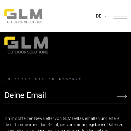
Ope
BAU DEIN EIGENES
PERGOLA
_Bleiben Sie in Kontakt
Email address
Ich möchte den Newsletter von GLM Hellas erhalten und erteile
dem Unternehmen das Recht, die von mir angegebenen Daten zu
verwenden, zu pflegen und zu verarbeiten. Ich bin mit der