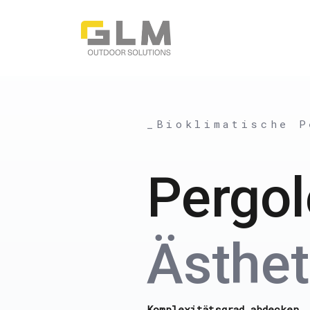
_Bioklimatische P
Pergo
Ästhet
Komplexitätsgrad abdecken