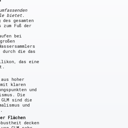
umfassenden
le bietet.
g des gesamten
s zum Fuß der
aufen bei
großen
Wassersammlers
 durch die das
ilikon, das eine
t.
 aus hoher
 mit klaren
ungspunkten und
ismus. Die
 GLM sind die
malismus und
.
ßer Flächen
obustheit decken
 von GLM sehr