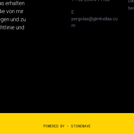
Da
s erhalten
be
ie von mir
E
egen und zu
pergolas@glmhellas.co
m
htlinie und
POWERED BY -
STONEWAVE