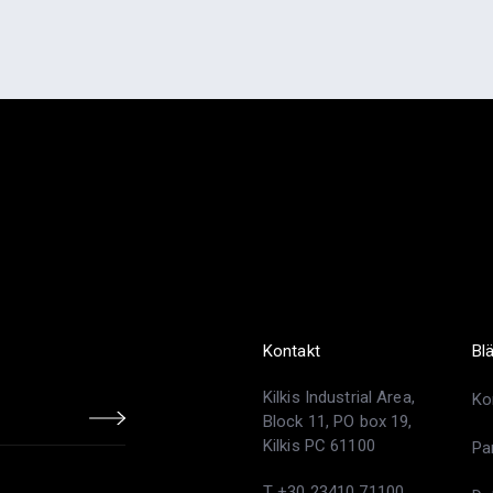
Kontakt
Bl
Kilkis Industrial Area,
Ko
Block 11, PO box 19,
Kilkis PC 61100
Pa
T +30 23410 71100