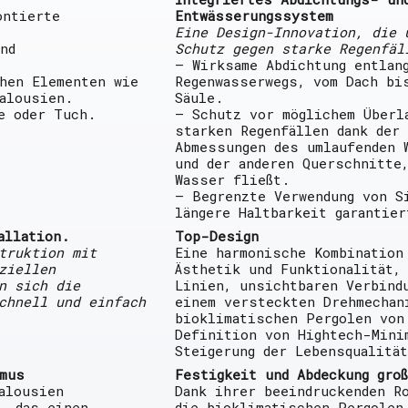
ontierte
Entwässerungssystem
Eine Design-Innovation, die 
nd
Schutz gegen starke Regenfäl
— Wirksame Abdichtung entlan
hen Elementen wie
Regenwasserwegs, vom Dach bi
alousien.
Säule.
e oder Tuch.
— Schutz vor möglichem Überl
starken Regenfällen dank der 
Abmessungen des umlaufenden 
und der anderen Querschnitte,
Wasser fließt.
— Begrenzte Verwendung von S
längere Haltbarkeit garantier
allation.
Top-Design
truktion mit
Eine harmonische Kombination
ziellen
Ästhetik und Funktionalität,
n sich die
Linien, unsichtbaren Verbind
chnell und einfach
einem versteckten Drehmechan
bioklimatischen Pergolen von
Definition von Hightech-Mini
Steigerung der Lebensqualität
mus
Festigkeit und Abdeckung gro
alousien
Dank ihrer beeindruckenden R
, das einen
die bioklimatischen Pergolen