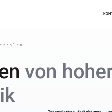
KON
ergolen
len
von hohe
ik
Integriertes Abdichtungs- un