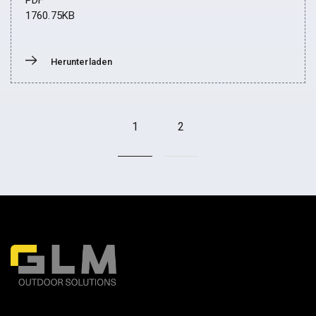
PDF
1760.75KB
Herunterladen
Donwload
1
2