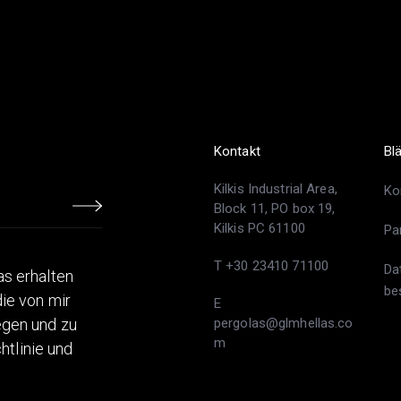
Kontakt
Bl
Kilkis Industrial Area,
Ko
Block 11, PO box 19,
Kilkis PC 61100
Pa
T +30 23410 71100
Da
s erhalten
be
ie von mir
E
egen und zu
pergolas@glmhellas.co
m
htlinie und