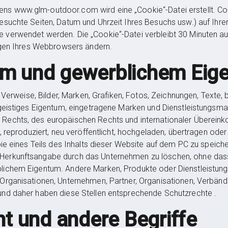
s www.glm-outdoor.com wird eine „Cookie“-Datei erstellt. Co
esuchte Seiten, Datum und Uhrzeit Ihres Besuchs usw.) auf Ihre
 verwendet werden. Die „Cookie“-Datei verbleibt 30 Minuten a
ungen Ihres Webbrowsers ändern.
em und gewerblichem Eig
e Verweise, Bilder, Marken, Grafiken, Fotos, Zeichnungen, Texte, 
 geistiges Eigentum, eingetragene Marken und Dienstleistungsma
Rechts, des europäischen Rechts und internationaler Überein
, reproduziert, neu veröffentlicht, hochgeladen, übertragen oder
ie eines Teils des Inhalts dieser Website auf dem PC zu speicher
erkunftsangabe durch das Unternehmen zu löschen, ohne dass di
lichem Eigentum. Andere Marken, Produkte oder Dienstleistung
Organisationen, Unternehmen, Partner, Organisationen, Verbände
und daher haben diese Stellen entsprechende Schutzrechte .
 und andere Begriffe