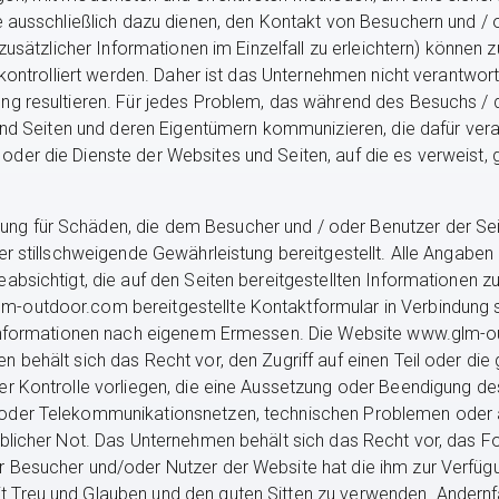
ie ausschließlich dazu dienen, den Kontakt von Besuchern und 
 zusätzlicher Informationen im Einzelfall zu erleichtern) können
 kontrolliert werden. Daher ist das Unternehmen nicht verantwort
g resultieren. Für jedes Problem, das während des Besuchs / der
und Seiten und deren Eigentümern kommunizieren, die dafür veran
der die Dienste der Websites und Seiten, auf die es verweist,
g für Schäden, die dem Besucher und / oder Benutzer der Seit
er stillschweigende Gewährleistung bereitgestellt. Alle Angabe
absichtigt, die auf den Seiten bereitgestellten Informationen 
-outdoor.com bereitgestellte Kontaktformular in Verbindung s
r Informationen nach eigenem Ermessen. Die Website www.glm-
n behält sich das Recht vor, den Zugriff auf einen Teil oder d
er Kontrolle vorliegen, die eine Aussetzung oder Beendigung des
 oder Telekommunikationsnetzen, technischen Problemen oder
eblicher Not. Das Unternehmen behält sich das Recht vor, das F
 Besucher und/oder Nutzer der Website hat die ihm zur Verfügu
 Treu und Glauben und den guten Sitten zu verwenden. Andernfa