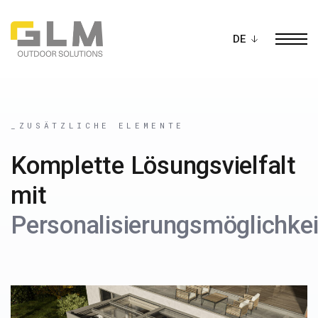
Ope
BAU DEIN EIGENES
PERGOLA
_ZUSÄTZLICHE ELEMENTE
Komplette Lösungsvielfalt
mit
Personalisierungsmöglichke