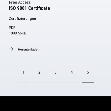
Free Access
ISO 9001 Certificate
Zertifizierungen
PDF
1099.56KB
Herunterladen
Donwload
1
2
3
4
5