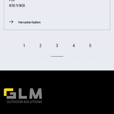
PDF
850.95KB
Herunterladen
Donwload
1
2
3
4
5